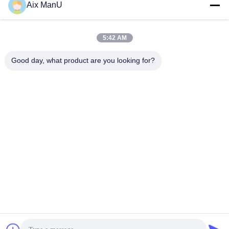
Aix ManU
Kirim
5:42 AM
Good day, what product are you looking for?
YIXING HUADING MACHINERY CO.,LTD.
info@yxhuading.com
86-510-87836501
NO.888#,YIGAO ROAD,YIXING,JIANGSU PRCHINA
Cina Kualitas Baik Pemisah tumpukan disk Pemasok. Hak
cipta © 2021-2026 YIXING HUADING MACHINERY