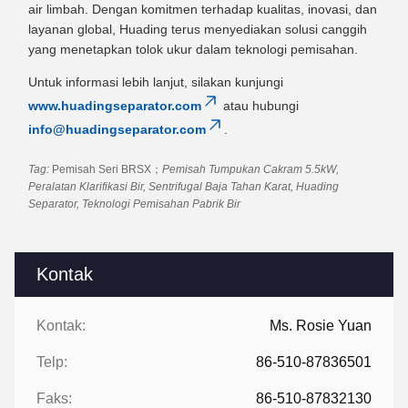
air limbah. Dengan komitmen terhadap kualitas, inovasi, dan
layanan global, Huading terus menyediakan solusi canggih
yang menetapkan tolok ukur dalam teknologi pemisahan.
Untuk informasi lebih lanjut, silakan kunjungi
www.huadingseparator.com
atau hubungi
info@huadingseparator.com
.
Tag:
Pemisah Seri BRSX；
Pemisah Tumpukan Cakram 5.5kW,
Peralatan Klarifikasi Bir, Sentrifugal Baja Tahan Karat, Huading
Separator, Teknologi Pemisahan Pabrik Bir
Kontak
Kontak:
Ms. Rosie Yuan
Telp:
86-510-87836501
Faks:
86-510-87832130