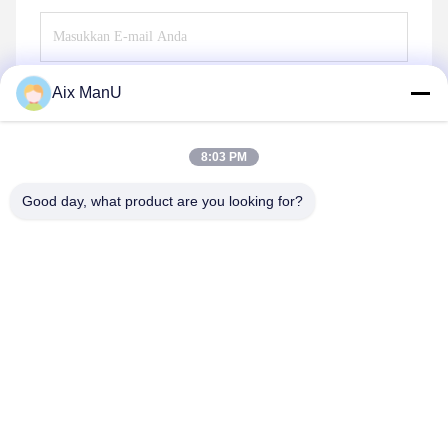
Aix ManU
Kirim
8:03 PM
Good day, what product are you looking for?
YIXING HUADING MACHINERY CO.,LTD.
info@yxhuading.com
86-510-87836501
NO.888#,YIGAO ROAD,YIXING,JIANGSU PRCHINA