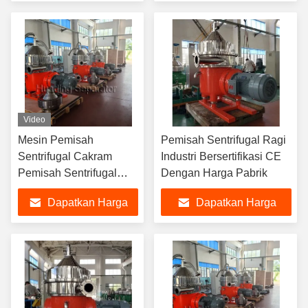
memastikan umur
kekuatan sentrifugal
Terbaik
Terbaik
panjang dan operasi di
canggih
industri
Video
Mesin Pemisah
Pemisah Sentrifugal Ragi
Sentrifugal Cakram
Industri Bersertifikasi CE
Pemisah Sentrifugal
Dengan Harga Pabrik
Ragi Untuk Protein
Dapatkan Harga
Dapatkan Harga
Whey Dan Susu
Terbaik
Terbaik