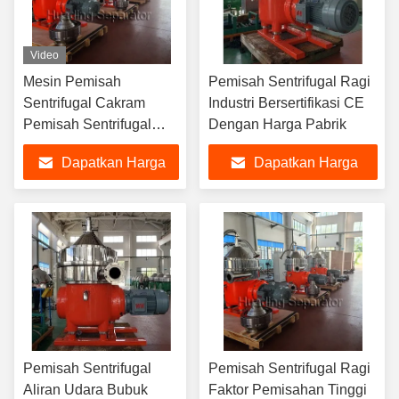
Video
Mesin Pemisah
Pemisah Sentrifugal Ragi
Sentrifugal Cakram
Industri Bersertifikasi CE
Pemisah Sentrifugal
Dengan Harga Pabrik
Ragi Untuk Protein
Dapatkan Harga
Dapatkan Harga
Whey Dan Susu
Terbaik
Terbaik
Pemisah Sentrifugal
Pemisah Sentrifugal Ragi
Aliran Udara Bubuk
Faktor Pemisahan Tinggi