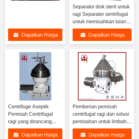
Separator disk steril untuk
ragi Separator sentrifugal
untuk memisahkan tulang
hewan dan limbah nabati
Dapatkan Harga
Dapatkan Harga
Terbaik
Terbaik
Centrifuge Aseptik
Pemberian pemisah
Pemisah Centrifugal
centrifugal ragi dan solusi
ragi yang dirancang
pemisahan untuk limbah
untuk kaldu fermentasi
makanan dan operasi
Dapatkan Harga
Dapatkan Harga
finishing massa dengan