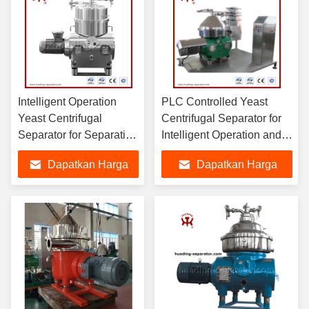
Intelligent Operation
PLC Controlled Yeast
Yeast Centrifugal
Centrifugal Separator for
Separator for Separating
Intelligent Operation and
Mixed Liquids in Food
High Separation Efficiency
Dapatkan Harga
Dapatkan Harga
Industry
Terbaik
Terbaik