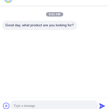
Kirim
8:01 AM
Good day, what product are you looking for?
YIXING HUADING MACHINERY CO.,LTD.
info@yxhuading.com
86-510-87836501
NO.888#,YIGAO ROAD,YIXING,JIANGSU PRCHINA
Cina Kualitas Baik Pemisah tumpukan disk Pemasok. Hak
cipta © 2021-2026 YIXING HUADING MACHINERY
CO.,LTD. . Seluruh hak cipta.