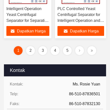
Intelligent Operation
PLC Controlled Yeast
Yeast Centrifugal
Centrifugal Separator for
Separator for Separating
Intelligent Operation and
Mixed Liquids in Food
High Separation Efficiency
Dapatkan Harga
Dapatkan Harga
Industry
Terbaik
Terbaik
1
2
3
4
5
Kontak
Kontak:
Ms. Rosie Yuan
Telp:
86-510-87836501
Faks:
86-510-87832130