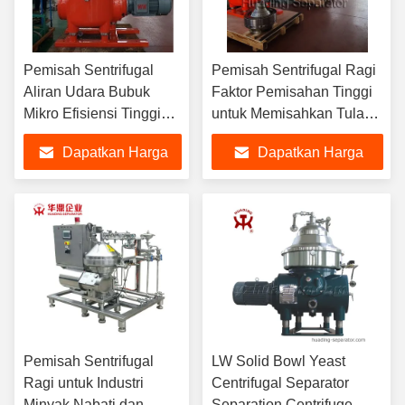
Pemisah Sentrifugal
Pemisah Sentrifugal Ragi
Aliran Udara Bubuk
Faktor Pemisahan Tinggi
Mikro Efisiensi Tinggi
untuk Memisahkan Tulang
Pati 3 Fase untuk Aditif
Hewan dan Limbah
Dapatkan Harga
Dapatkan Harga
Makanan
Sayuran
Terbaik
Terbaik
Pemisah Sentrifugal
LW Solid Bowl Yeast
Ragi untuk Industri
Centrifugal Separator
Minyak Nabati dan
Separation Centrifuge