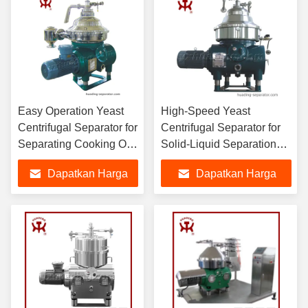
DHY500 DHC550
DHY550
Easy Operation Yeast
High-Speed Yeast
Centrifugal Separator for
Centrifugal Separator for
Separating Cooking Oil
Solid-Liquid Separation
and Leftovers in Food
and Concentration in
Dapatkan Harga
Dapatkan Harga
Industry
Chemical Pharmaceutical
and Food Industries
Terbaik
Terbaik