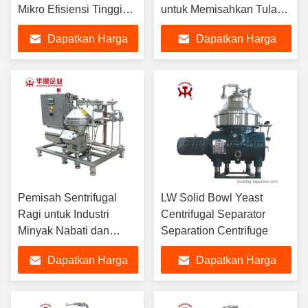
Mikro Efisiensi Tinggi
untuk Memisahkan Tulang
Pati 3 Fase untuk Aditif
Hewan dan Limbah
Dapatkan Harga
Dapatkan Harga
Makanan
Sayuran
Terbaik
Terbaik
Pemisah Sentrifugal
LW Solid Bowl Yeast
Ragi untuk Industri
Centrifugal Separator
Minyak Nabati dan
Separation Centrifuge
Hewani DHC360
Dapatkan Harga
Dapatkan Harga
DHY360 DHC400
DHY400 DHC470
Terbaik
Terbaik
DHY470 DHC500