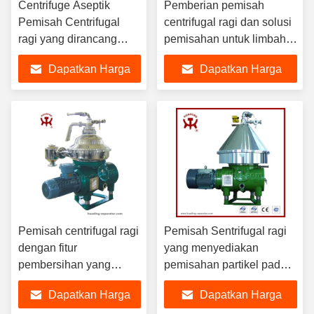
Centrifuge Aseptik
Pemberian pemisah
Pemisah Centrifugal
centrifugal ragi dan solusi
ragi yang dirancang
pemisahan untuk limbah
untuk kaldu fermentasi
makanan dan operasi
Dapatkan Harga
Dapatkan Harga
finishing massa dengan
pemeliharaan mudah
Terbaik
Terbaik
Pemisah centrifugal ragi
Pemisah Sentrifugal ragi
dengan fitur
yang menyediakan
pembersihan yang
pemisahan partikel padat
mudah dan biaya
yang tidak larut dari cairan
Dapatkan Harga
Dapatkan Harga
perawatan yang rendah
menggunakan teknologi