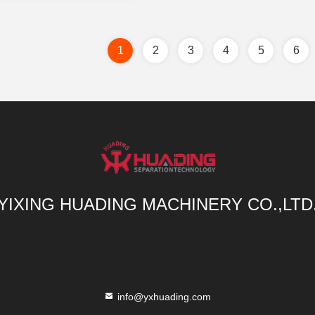
1
2
3
4
5
6
YIXING HUADING MACHINERY CO.,LTD
info@yxhuading.com