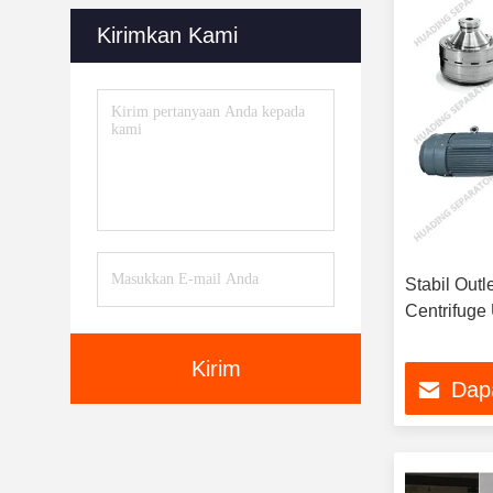
Kirimkan Kami
Stabil Outl
Centrifuge
Kirim
Dap