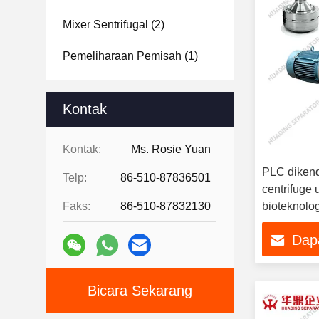
Mixer Sentrifugal
(2)
Pemeliharaan Pemisah
(1)
Kontak
Kontak:
Ms. Rosie Yuan
PLC dikend
Telp:
86-510-87836501
centrifuge 
Faks:
86-510-87832130
bioteknolog
Dap
Bicara Sekarang