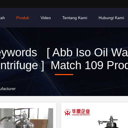
ah
Produk
Video
Tentang Kami
Hubungi Kami
ywords [ Abb Iso Oil Wa
ntrifuge ] Match 109 Pro
ufacturer