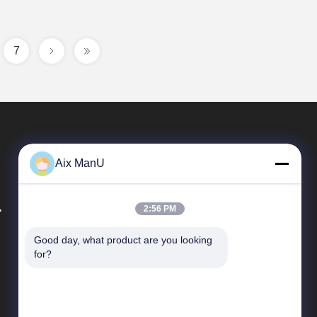
7
Aix ManU
.
2:56 PM
Good day, what product are you looking 
Tautan Langsung
for?
Profil Perusahaan
Tur Pabrik