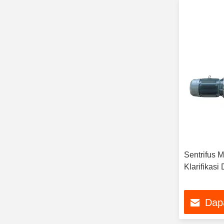
Sentrifus 
Klarifikas
Dap