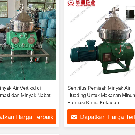
inyak Air Vertikal di
Sentrifus Pemisah Minyak Air
armasi dan Minyak Nabati
Huading Untuk Makanan Minu
Farmasi Kimia Kelautan
atkan Harga Terbaik
Dapatkan Harga Ter