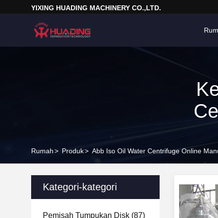
YIXING HUADING MACHINERY CO.,LTD.
Rum
Ke
Ce
Rumah
>
Produk
>
Abb Iso Oil Water Centrifuge Online Man
Kategori-kategori
Pemisah Tumpukan Disk
(87)