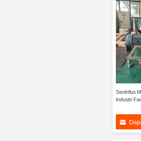
Sentrifus M
Industri F
Dap