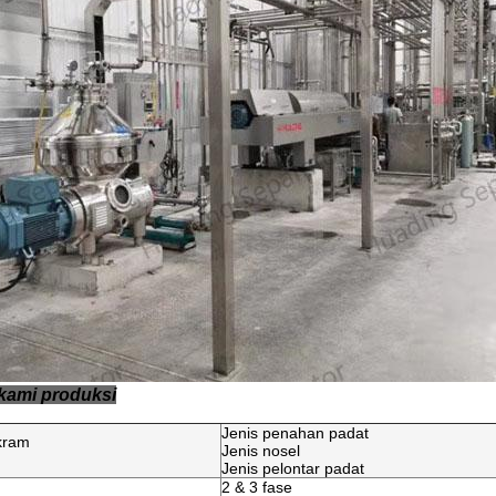
kami produksi
Jenis penahan padat
kram
Jenis nosel
Jenis pelontar padat
2 & 3 fase