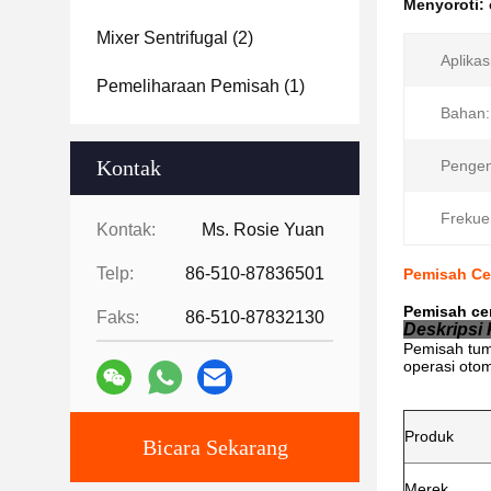
Menyoroti:
Mixer Sentrifugal
(2)
Aplikas
Pemeliharaan Pemisah
(1)
Bahan:
Kontak
Pengen
Frekue
Kontak:
Ms. Rosie Yuan
Telp:
86-510-87836501
Pemisah Ce
Pemisah cen
Faks:
86-510-87832130
Deskripsi
Pemisah tum
operasi otom
Produk
Bicara Sekarang
Merek