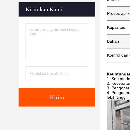
Kirimkan Kami
Proses aplik
Kapasitas
Bahan
Kontrol dan 
Keuntunga
Seri mode
Kecepatan 
Pengopera
Pengopera
Kirim
lebih tinggi