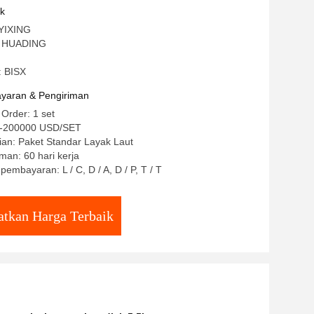
uk
 YIXING
: HUADING
: BISX
yaran & Pengiriman
 Order: 1 set
0-200000 USD/SET
ian: Paket Standar Layak Laut
man: 60 hari kerja
pembayaran: L / C, D / A, D / P, T / T
tkan Harga Terbaik