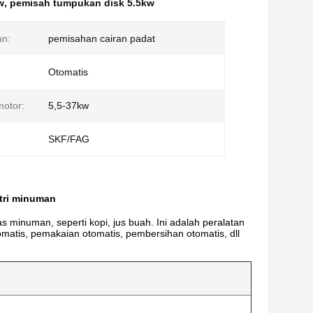
w
,
pemisah tumpukan disk 5.5kw
n:
pemisahan cairan padat
Otomatis
otor:
5,5-37kw
SKF/FAG
stri minuman
minuman, seperti kopi, jus buah.
Ini adalah peralatan
matis, pemakaian otomatis, pembersihan otomatis, dll