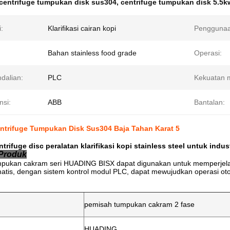
centrifuge tumpukan disk sus304
,
centrifuge tumpukan disk 5.5k
i:
Klarifikasi cairan kopi
Penggunaa
Bahan stainless food grade
Operasi:
dalian:
PLC
Kekuatan m
nsi:
ABB
Bantalan:
ntrifuge Tumpukan Disk Sus304 Baja Tahan Karat 5
trifuge disc peralatan klarifikasi kopi stainless steel untuk indu
 Produk
pukan cakram seri HUADING BISX dapat digunakan untuk memperjelas 
atis, dengan sistem kontrol modul PLC, dapat mewujudkan operasi oto
pemisah tumpukan cakram 2 fase
HUADING