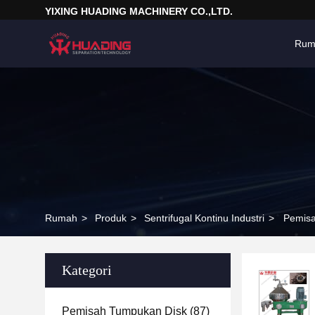
YIXING HUADING MACHINERY CO.,LTD.
Rum
Rumah
>
Produk
>
Sentrifugal Kontinu Industri
>
Pemisa
Kategori
Pemisah Tumpukan Disk
(87)