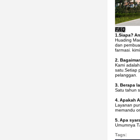
FAQ
1.Siapa?
An
Huading Mac
dan pembuat
farmasi. kim
2. Bagaima
Kami adalah 
satu.Setiap 
pelanggan.
3. Berapa 
Satu tahun s
4. Apakah 
Layanan purn
memandu onl
5. Apa sya
Umumnya T/
Tags: