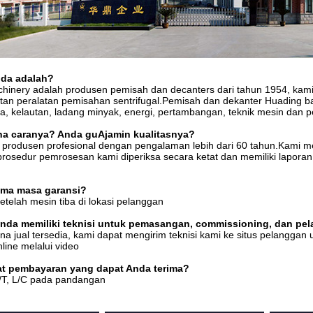
da
adalah?
hinery adalah produsen pemisah dan decanters dari tahun 1954, kami 
an peralatan pemisahan sentrifugal.Pemisah dan dekanter Huading b
ia, kelautan, ladang minyak, energi, pertambangan, teknik mesin dan pe
na caranya?
Anda
gu
A
jamin kualitasnya?
produsen profesional dengan pengalaman lebih dari 60 tahun.Kami mem
prosedur pemrosesan kami diperiksa secara ketat dan memiliki lapora
lama masa garansi?
etelah mesin tiba di lokasi pelanggan
Anda memiliki teknisi untuk pemasangan, commissioning, dan pel
a jual tersedia, kami dapat mengirim teknisi kami ke situs pelanggan u
ine melalui video
rat pembayaran yang dapat Anda terima?
T, L/C pada pandangan