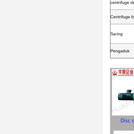
centrifuge d
Centrifuge 
Saring
Pengaduk