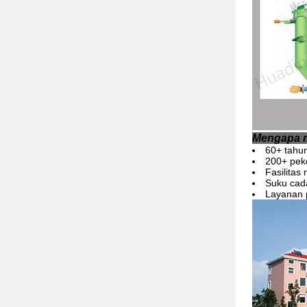
Mengapa m
60+ tahu
200+ peke
Fasilitas
Suku cada
Layanan 