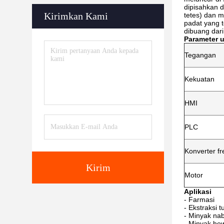
dipisahkan d
Kirimkan Kami
tetes) dan 
padat yang 
dibuang dar
Parameter 
Tegangan
Kekuatan
HMI
PLC
Konverter fr
Kirim
Motor
Aplikasi
- Farmasi
- Ekstraksi
- Minyak nab
- Minyak he