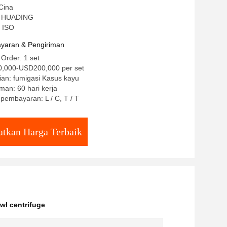
Cina
: HUADING
E ISO
yaran & Pengiriman
 Order: 1 set
,000-USD200,000 per set
ian: fumigasi Kasus kayu
man: 60 hari kerja
 pembayaran: L / C, T / T
tkan Harga Terbaik
wl centrifuge