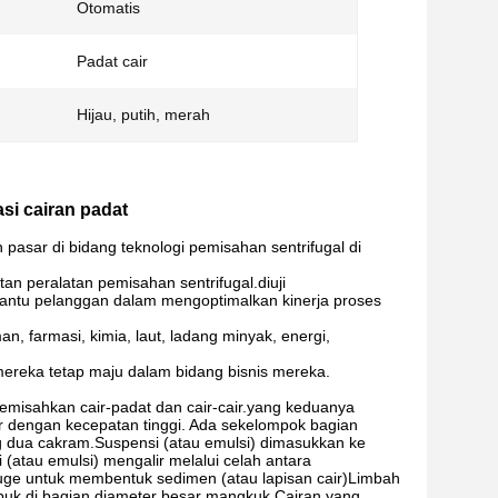
Otomatis
Padat cair
Hijau, putih, merah
si cairan padat
pasar di bidang teknologi pemisahan sentrifugal di
n peralatan pemisahan sentrifugal.diuji
antu pelanggan dalam mengoptimalkan kinerja proses
 farmasi, kimia, laut, ladang minyak, energi,
reka tetap maju dalam bidang bisnis mereka.
misahkan cair-padat dan cair-cair.yang keduanya
tar dengan kecepatan tinggi. Ada sekelompok bagian
ng dua cakram.Suspensi (atau emulsi) dimasukkan ke
(atau emulsi) mengalir melalui celah antara
fuge untuk membentuk sedimen (atau lapisan cair)Limbah
uk di bagian diameter besar mangkuk.Cairan yang