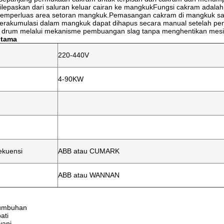
ilepaskan dari saluran keluar cairan ke mangkukFungsi cakram adalah
memperluas area setoran mangkuk.Pemasangan cakram di mangkuk san
terakumulasi dalam mangkuk dapat dihapus secara manual setelah p
i drum melalui mekanisme pembuangan slag tanpa menghentikan mesi
utama
220-440V
4-90KW
ekuensi
ABB atau CUMARK
ABB atau WANNAN
 tumbuhan
ati
wani