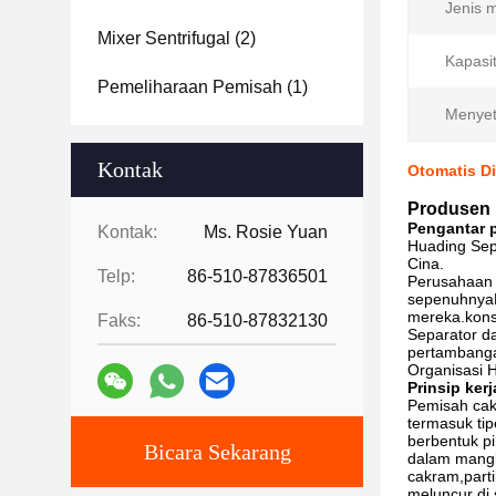
Jenis 
Mixer Sentrifugal
(2)
Kapasi
Pemeliharaan Pemisah
(1)
Menyeti
Kontak
Otomatis Di
Produsen p
Pengantar 
Kontak:
Ms. Rosie Yuan
Huading Sepa
Cina.
Telp:
86-510-87836501
Perusahaan i
sepenuhnyaP
mereka.konse
Faks:
86-510-87832130
Separator da
pertambangan
Organisasi 
Prinsip kerj
Pemisah cak
termasuk tip
berbentuk pi
Bicara Sekarang
dalam mangku
cakram,part
meluncur di