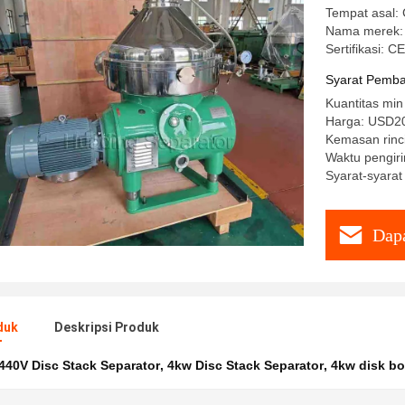
Tempat asal: 
Nama merek
Sertifikasi: C
Syarat Pemba
Kuantitas min
Harga: USD20
Kemasan rinc
Waktu pengiri
Syarat-syarat
Dapa
duk
Deskripsi Produk
440V Disc Stack Separator
,
4kw Disc Stack Separator
,
4kw disk bo