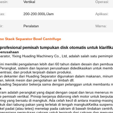
mesin:
Vertikal
Operasi:
tas:
200-200.000L/Jam
Aplikasi:
r:
Peralatan
Warna:
sc Stack Separator Bowl Centrifuge
rofesional pemisah tumpukan disk otomatis untuk klarifika
perusahaan
rator, Yixing Huading Machinery Co., Ltd, adalah salah satu pemimpin 
ni memiliki pengalaman lebih dari 60 tahun dalam desain dan pembuata
erangkat, sistem dan layanan perusahaan didedikasikan untuk memb
ntrasi, dan produk terpisah dalam produksi.
n dekanter dari Huading Separator digunakan dalam makanan, minuman,
, teknik mesin dan pengolahan air limbah dll.
Huading Separator bekerja sama dengan pelanggan untuk membantu me
a
ram adalah perangkat yang dapat dengan cepat dan terus menerus me
e pemisah vertikal. Prinsip kerjanya didorong oleh motor untuk berpu
ring yang bersatu di mangkuk. Ada celah kecil di antara masing-masi
k dari tabung pakan yang terletak di tengah mangkukKetika suspensi 
ikel padat (atau tetes) menetap pada cakram di bawah tindakan centri
 sepanjang permukaan cakram untuk terpisah dari cakram dan menump