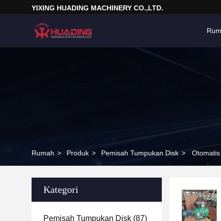
YIXING HUADING MACHINERY CO.,LTD.
Rum
Rumah
>
Produk
>
Pemisah Tumpukan Disk
>
Otomatis
Kategori
Pemisah Tumpukan Disk
(87)