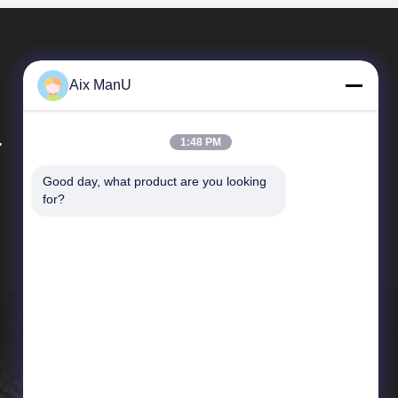
Aix ManU
.
1:48 PM
Good day, what product are you looking 
Tautan Langsung
for?
Profil Perusahaan
Tur Pabrik
Kontrol Kualitas
Berita
Kasus-kasus