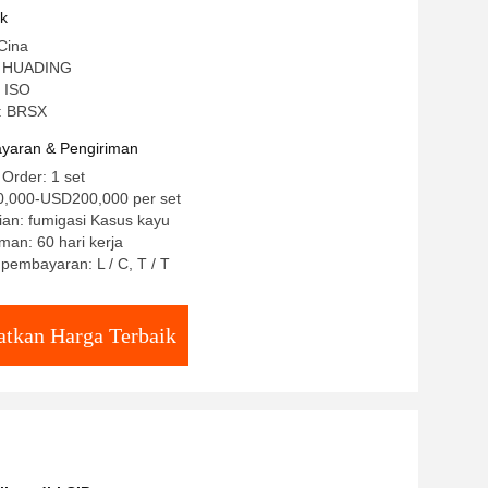
uk
Cina
: HUADING
E ISO
: BRSX
yaran & Pengiriman
 Order: 1 set
,000-USD200,000 per set
ian: fumigasi Kasus kayu
man: 60 hari kerja
 pembayaran: L / C, T / T
tkan Harga Terbaik