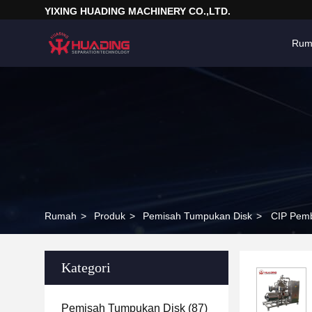
YIXING HUADING MACHINERY CO.,LTD.
Rum
Rumah
>
Produk
>
Pemisah Tumpukan Disk
>
CIP Pemb
Kategori
Pemisah Tumpukan Disk
(87)