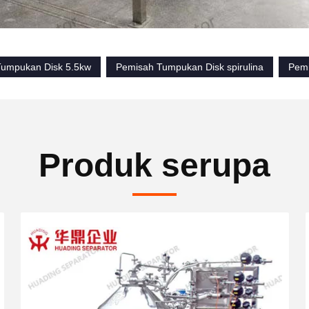
umpukan Disk 5.5kw
Pemisah Tumpukan Disk spirulina
Pemi
Produk serupa