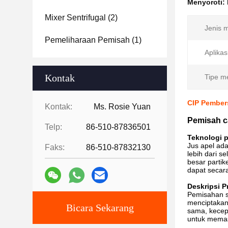
Menyoroti:
Mixer Sentrifugal
(2)
Jenis 
Pemeliharaan Pemisah
(1)
Aplikas
Kontak
Tipe m
CIP Pembers
Kontak:
Ms. Rosie Yuan
Pemisah ca
Telp:
86-510-87836501
Teknologi 
Jus apel ada
Faks:
86-510-87832130
lebih dari 
besar partik
dapat secar
Deskripsi 
Pemisahan s
menciptakan
Bicara Sekarang
sama, kecepa
untuk memas