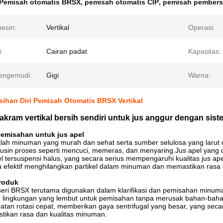
Pemisah otomatis BRSX
,
pemisah otomatis CIP
,
pemisah pembersi
mesin:
Vertikal
Operasi:
i:
Cairan padat
Kapasitas:
engemudi:
Gigi
Warna:
ihan Diri Pemisah Otomatis BRSX Vertikal
kram vertikal bersih sendiri untuk jus anggur dengan sist
pemisahan untuk jus apel
lah minuman yang murah dan sehat serta sumber selulosa yang larut dan
selusin proses seperti mencuci, memeras, dan menyaring.Jus apel ya
el tersuspensi halus, yang secara serius mempengaruhi kualitas jus a
a efektif menghilangkan partikel dalam minuman dan memastikan ras
Produk
eri BRSX terutama digunakan dalam klarifikasi dan pemisahan minum
 lingkungan yang lembut untuk pemisahan tanpa merusak bahan-baha
tan rotasi cepat, memberikan gaya sentrifugal yang besar, yang seca
tikan rasa dan kualitas minuman.