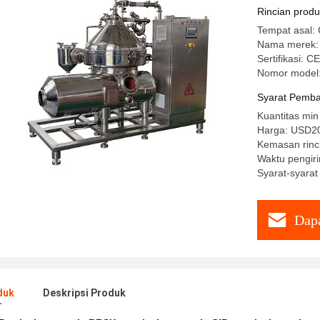
Rincian prod
Tempat asal: 
Nama merek
Sertifikasi: C
Nomor model
Syarat Pemba
Kuantitas min
Harga: USD20
Kemasan rinc
Waktu pengiri
Syarat-syarat
Dapa
duk
Deskripsi Produk