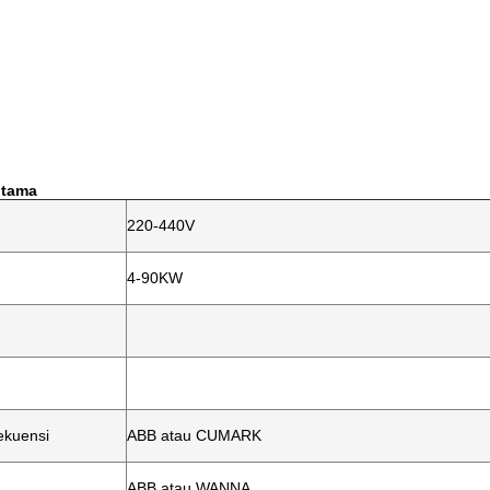
utama
220-440V
4-90KW
ekuensi
ABB atau CUMARK
ABB atau WANNA