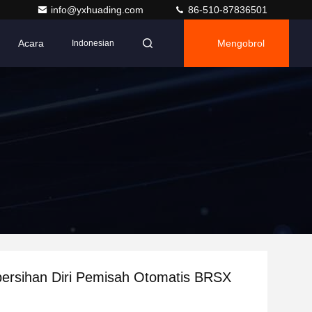
info@yxhuading.com
86-510-87836501
Acara
Mengobrol
Indonesian
ersihan Diri Pemisah Otomatis BRSX