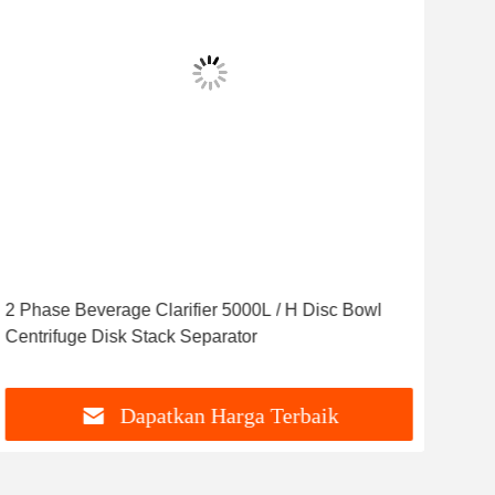
2 Phase Beverage Clarifier 5000L / H Disc Bowl
PLC
Centrifuge Disk Stack Separator
Cent
Dapatkan Harga Terbaik