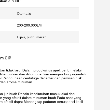
han diri CIP
Otomatis
200-200.000L/H
Hijau, putih, merah
em CIP
 tidak larut.Dalam produksi jus apel, perlu melalui
ng dihancurkan dan dihomogenkan mengandung sejumlah
pel.Penggunaan centrifuge decanter dan pemisah disk
a dan aroma minuman.
an jus buah.Desain keseluruhan masuk akal dan
n yang efektif dalam minuman buah.Pada saat yang
ra efektif dapat Menangkap padatan tersuspensi kecil