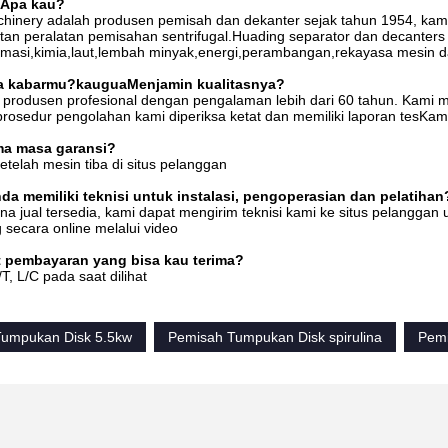
Apa kau?
hinery adalah produsen pemisah dan dekanter sejak tahun 1954, kami 
an peralatan pemisahan sentrifugal.Huading separator dan decanters
masi,kimia,laut,lembah minyak,energi,perambangan,rekayasa mesin dan
a kabarmu?
kau
gu
a
Menjamin kualitasnya?
produsen profesional dengan pengalaman lebih dari 60 tahun. Kami me
prosedur pengolahan kami diperiksa ketat dan memiliki laporan tesKam
ma masa garansi?
etelah mesin tiba di situs pelanggan
a memiliki teknisi untuk instalasi, pengoperasian dan pelatihan
a jual tersedia, kami dapat mengirim teknisi kami ke situs pelanggan
secara online melalui video
t pembayaran yang bisa kau terima?
, L/C pada saat dilihat
umpukan Disk 5.5kw
Pemisah Tumpukan Disk spirulina
Pemi