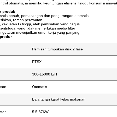
trol otomatis, ia memiliki keuntungan efisiensi tinggi, konsumsi min
n produk
matis penuh, pemasangan dan pengurangan otomatis
sihkan, ramah perawatan
i, kekuatan G tinggi, efek pemisahan yang bagus
ntrifugal yang tidak memerlukan media filter
n getaran mewujudkan umur kerja yang panjang
 produk
Pemisah tumpukan disk 2 fase
PTSX
300-15000 L/H
asan
Otomatis
Baja tahan karat kelas makanan
otor
5.5-37KW