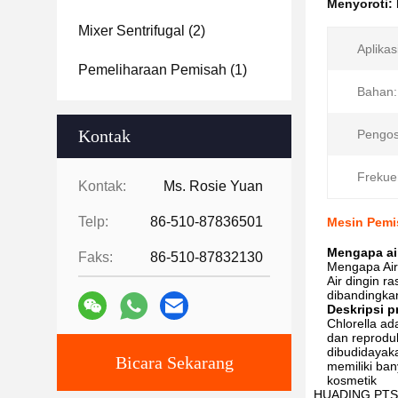
Menyoroti:
Mixer Sentrifugal
(2)
Aplikas
Pemeliharaan Pemisah
(1)
Bahan:
Kontak
Pengos
Frekue
Kontak:
Ms. Rosie Yuan
Telp:
86-510-87836501
Mesin Pemi
Mengapa air
Faks:
86-510-87832130
Mengapa Air
Air dingin 
dibandingka
Deskripsi 
Chlorella ad
dan reproduk
dibudidayaka
Bicara Sekarang
memiliki ban
kosmetik
HUADING PTSX 