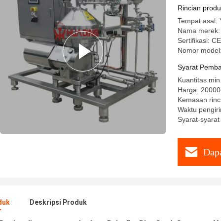
Rincian prod
Tempat asal: 
Nama merek
Sertifikasi: CE
Nomor model
Syarat Pemba
Kuantitas min
Harga: 2000
Kemasan rinci
Waktu pengiri
Syarat-syarat
Dapa
duk
Deskripsi Produk