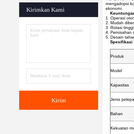
mengadopsi kon
ekonomi.
Kirimkan Kami
Keuntunga
Operasi oto
Mudah diber
Rotasi tingg
Pemisahan se
Desain taha
Spesifikasi
Produk
Model
Kapasitas
Kirim
Jenis pelep
Bahan
Kekuatan m