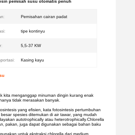
sin pemisah susu otomatis penuh
n:
Pemisahan cairan padat
si:
tipe kontinyu
r:
5,5-37 KW
portasi:
Kasing kayu
su
tak kita menganggap minuman dingin kurang enak
 hanya tidak merasakan banyak.
tosintesis yang efisien, kata fotosintesis pertumbuhan
an besar spesies ditemukan di air tawar, yang mudah
dayakan autotrophically atau heterotrophically.Chlorella
nan, pakan, juga dapat digunakan sebagai bahan baku
akan untuk ekstraksi chlorella dari medium.