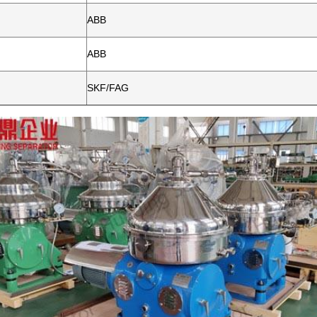
ABB
ABB
SKF/FAG