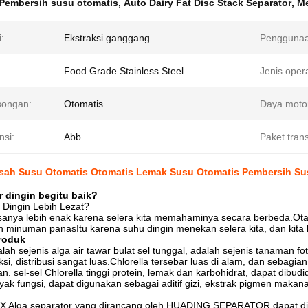
Pembersih susu otomatis
,
Auto Dairy Fat Disc Stack Separator
,
Me
i:
Ekstraksi ganggang
Penggunaa
Food Grade Stainless Steel
Jenis opera
ongan:
Otomatis
Daya moto
nsi:
Abb
Paket trans
sah Susu Otomatis Otomatis Lemak Susu Otomatis Pembersih Su
 dingin begitu baik?
 Dingin Lebih Lezat?
rasanya lebih enak karena selera kita memahaminya secara berbeda.O
n minuman panasItu karena suhu dingin menekan selera kita, dan kita
produk
alah sejenis alga air tawar bulat sel tunggal, adalah sejenis tanaman fo
si, distribusi sangat luas.Chlorella tersebar luas di alam, dan sebagi
n. sel-sel Chlorella tinggi protein, lemak dan karbohidrat, dapat dibudi
yak fungsi, dapat digunakan sebagai aditif gizi, ekstrak pigmen maka
Alga separator yang dirancang oleh HUADING SEPARATOR dapat digun