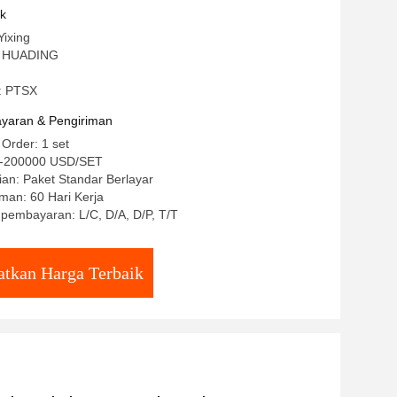
uk
Yixing
: HUADING
: PTSX
yaran & Pengiriman
 Order: 1 set
0-200000 USD/SET
an: Paket Standar Berlayar
man: 60 Hari Kerja
 pembayaran: L/C, D/A, D/P, T/T
tkan Harga Terbaik