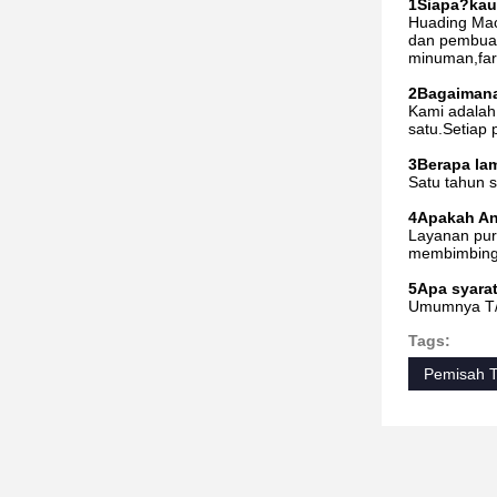
1Siapa?
kau
Huading Mac
dan pembuat
minuman,far
2Bagaiman
Kami adalah 
satu.Setiap 
3Berapa la
Satu tahun s
4Apakah And
Layanan purn
membimbing 
5Apa syara
Umumnya T/T
Tags:
Pemisah T